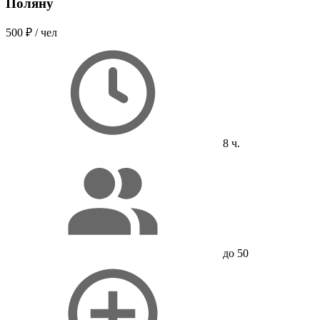
Поляну
500 ₽
/ чел
8 ч.
до 50