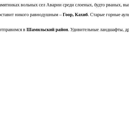
амятниках вольных сел Аварии среди слоеных, будто рваных, вы
 оставит никого равнодушным –
Гоор, Кахиб
. Старые горные ау
отправимся в
Шамильский район
. Удивительные ландшафты, д