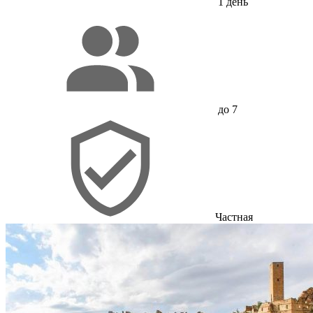
1 день
до 7
Частная