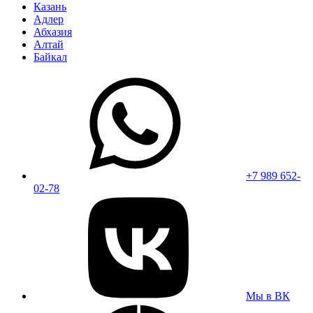
Казань
Адлер
Абхазия
Алтай
Байкал
+7 989 652-
02-78
Мы в ВК